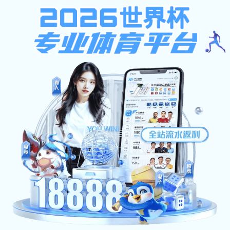
用户隐私政策
我们仅在连接蓝牙耳机或外设时使用蓝牙权限，不扫
描周围设备。
13+
93%
全链路赛事解决方案...
赛事运营专家
24/7