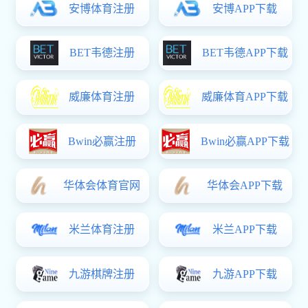
内容分发服务
我们深知，人才是企业最宝贵的资产，韦德 为员工
提供良好的成长环境与发展空间。
衍生品开发
韦德 已通过 ISO 27001、ISO 27701 等国际认证，
信息安全管理体系达到国际标准。