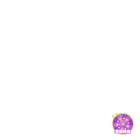
阿贾克斯小组赛压哨改命维尼修斯封神时
当欧冠小组赛的硝烟散尽，人们记住的不仅是豪门
出线的喜悦，还有那些...
2026-06-20