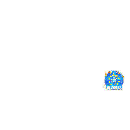
突尼斯vs日本2026世界杯角球战术
在2026年美加墨世界杯的浩瀚星河中，突尼斯与日
本的对决注定是一场...
2026-06-21
王大雷久保建英同场爆发U20世界杯看台
2019年波兰U20世界杯的赛场上，一场看似普通的
比赛让整个看台炸裂：...
2026-06-20