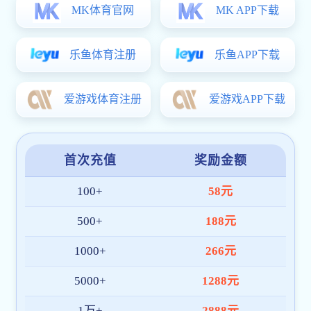
员交流跑位细节。这种老队员的担当，在比赛中也化为
积极的跑动。全场数据显示，他登场后每三分钟就完成
一次向前传递，优于全队平均水平。尽管最终无法改变
败局，但谢鹏飞替补登场带来的变化证实了一个理念：
国足在面对亚洲强队时，不能只靠身体消耗，更需要利
用技术型球员的特点。这一场失利让出线形势变得更为
严峻，不过重新回顾谢鹏飞替补登场这一节点，足够国
足在后续备战中深入思考。类似的战术博弈还会继续，
而这个夜晚的20分钟，给沉闷的预选赛注入了一抹亮
色。
上一篇：
澳大利亚核心赫鲁斯蒂奇禁区终结
下一篇：
阿利森世界杯小组赛状态恢复情况