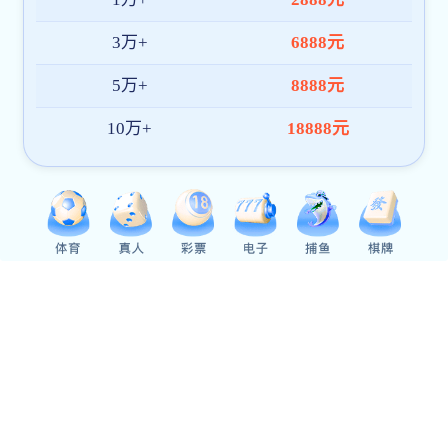
热门赛事
谢鹏飞替补登场国足澳大利亚悬念重
1
捷克vs南非2026世界杯争头名前瞻
2
克罗地亚巴拿马争二形势主帅部署
3
西班牙队面对沙特门将状态能否影响
4
赫洛热克世界杯小组赛首战出场时间
5
阿贾克斯小组赛压哨改命维尼修斯封
6
突尼斯vs日本2026世界杯角球战术
7
王大雷久保建英同场爆发U20世界杯
8
详情页导航
体育看点
点球心魔
死忠组织