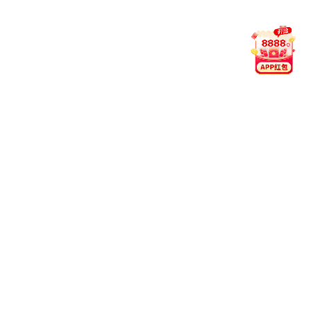
使用帮助
聚焦欧冠埃因霍温面对利物浦中场接应层次或将
决定第二点保护质量
在欧冠的璀璨星空下，每一次对决都如同一场精心编排
的棋局，而当埃因霍温遇见利物浦，这场碰撞注定充满
战术的火花与悬念。利物浦的锋线尖刀早已名声在外，
但真正决定比赛走向的，或许并非那一次次华丽的突破
与射门，而是中场区域那些看似不起眼的拼抢...
【韦德(WEIDE)电子综合app-韦德世界杯（中
国）】摩纳哥争夺欧冠晋级席位时回撤后的推进
有望决定禁区触球次数
在欧洲足球的璀璨星河中，摩纳哥始终是一颗令人着迷
的明珠。当这支法甲劲旅在欧冠赛场上奋力争夺晋级席