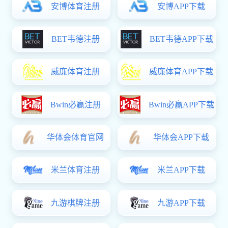
举，红白两色的围巾在空中翻飞。有人忘情地拥抱身边
的陌生人，有人流下了激动的泪水，还有人嘶吼着阿利
森的名字直到嗓音沙哑。这个进球不仅仅是一场胜利，
更像是一声宣告：在这支球队里，没有任何一名球员会
在终场哨响前放弃战斗。门将冲锋绝杀的场景本就罕
见，发生在这样关键的比赛中更是稀有。球迷的狂欢持
续了数分钟，连场边的替补球员和教练组成员都冲进了
场地，将阿利森团团围住。
从战术层面分析，阿利森的这个进球绝非偶然。现代足
球对门将的要求早已不再局限于扑救和指挥防线，具备
一定脚法和争顶能力的门将越来越常见。但真正考验一
个人的，是在高压环境下做出正确决策的能力。当时机
来临，阿利森选择了冒险，而他此前在训练中对角球战
术的反复演练，以及对对方防守站位习惯的提前观察，
都为这个进球提供了技术支撑。更重要的是，他的这一
爆发点燃了球队和球迷之间的情感纽带——当所有人以
为比赛就要平淡收场时，他用一种最戏剧化的方式证明
了希望永远存在。
社交媒体在比赛结束后迅速被刷屏。“阿利森利雅得胜利
终场前爆发球迷沸腾”这个画面被制作成短视频广为传