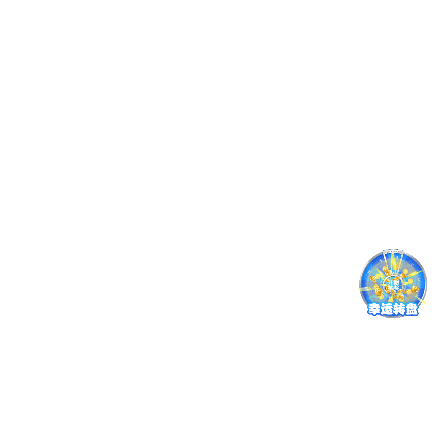
阿贾克斯小组赛压哨改命维尼修斯封神时
当欧冠小组赛的硝烟散尽，人们记住的不仅是豪门
出线的喜悦，还有那些...
2026-06-20
突尼斯vs日本2026世界杯角球战术
在2026年美加墨世界杯的浩瀚星河中，突尼斯与日
本的对决注定是一场...