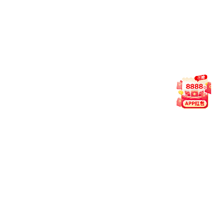
比利时德布劳内冲击新西兰后防禁区前沿拿球能
否制造威胁
前言：世界杯的绿茵场上，每一次巨星拿球都可能掀起
惊涛骇浪。当比利时“黄金一代”的核心发动机凯文·德布
劳内，在新西兰的后防腹地从容接球，那种致命的压迫
感仿佛能穿透屏幕。他不仅仅是中场大师，更是一柄悬
在对手心脏上方的达摩克利斯之剑。面...
本坦库尔面对西班牙防线能否打穿肋部空间射门
数据预测
在世界杯的璀璨舞台上，每一次攻防对抗都如同精密的
棋局。当乌拉圭的中场大脑本坦库尔，面对以铁血防守
著称的西班牙防线时，球迷们最关心的问题莫过于：这
位热刺悍将能否凭借其独特的“肋部冲击力”，在斗牛士
军团的禁区内撕开一道口子？这不仅是一次...
关于「2026世界杯佛得角对西班牙队射门数据