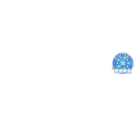
突尼斯vs日本2026世界杯角球战术
在2026年美加墨世界杯的浩瀚星河中，突尼斯与日
本的对决注定是一场...
2026-06-21