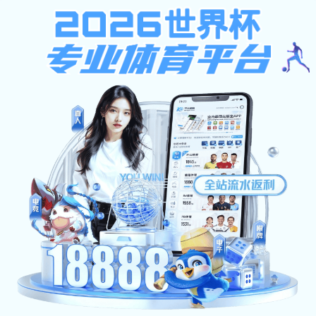
首页
死忠组织
葡萄牙对哥伦比亚K组VAR看点
葡萄牙对哥伦比亚K组VAR
看点
世界杯赛场上,从来就没有缺少过戏剧性的瞬间。当葡萄
牙与哥伦比亚在K组狭路相逢,这场看似平常的小组赛,却
因为VAR技术的深度介入,成为了本届赛事最具争议的焦
点之战。VAR,这个全称为视频助理裁判的技术系统,在绿
茵场上扮演着“上帝之眼”的角色,它不直接干预比赛,却在
每一次争议判罚中成为最终的裁决者。葡萄牙对哥伦比
亚的这场较量,VAR看点如同一根无形的指挥棒,牵引着整
场比赛的节奏与情绪,让球迷们在欢呼与叹息之间,见证
了现代足球与科技碰撞的极致体验。