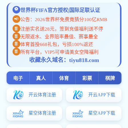
比赛开场仅12分钟,葡萄牙队便凭借一次精妙的边路传
中率先破门。进球后的庆祝尚未冷却,主裁判便收到了来
自VAR控制室的提示。镜头回放显示,葡萄牙前锋在接球
前处于越位位置,肩膀探出了半个身位。经过长达两分钟
的视频复核,进球被无情取消。这一刻,VAR的精准度令人
叹服,但也让葡萄牙球员的喜悦瞬间化为遗憾。VAR看点
在于它如何以毫米级的判断,改变了比赛的走势。哥伦比
亚的防线因此获得了喘息机会,而葡萄牙则不得不重新调
整进攻策略。这种技术判罚的介入,让足球比赛不再是单
纯的人与人的对抗,而是开启了人机协同的新纪元。
下半场风云突变,哥伦比亚在一次快速反击中制造了葡萄
牙禁区内的混乱。皮球打在防守球员的手臂上弹出了底
线,哥伦比亚球员迅速举手示意点球。主裁判起初并未判
罚,但在VAR的提醒下,他亲自跑到场边查看监视器。回放
显示,葡萄牙防守球员的手臂确实扩张了防守面积,改变
了球的运行轨迹。最终,点球判罚成立,哥伦比亚凭借这
次VAR介入赢得了一粒宝贵的点球,并稳稳罚中,将比分扳
平。这次判罚再次凸显了VAR看点——它不仅是规则的
守护者,更是公平竞赛的捍卫者。对于哥伦比亚而言,VAR
是他们的救命稻草;对葡萄牙来说,这则是一次沉重的打
击。