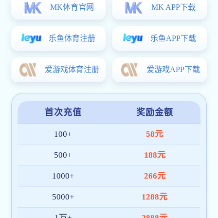
用冷静的数据和镜头,书写了一篇属于21世纪足球的科
技篇章。
上一篇：
捷克vs南非2026世界杯争头名前瞻
下一篇：
2026世界杯比利时伊朗赛前进球观
热门赛事
谢鹏飞替补登场国足澳大利亚悬念重
1
捷克vs南非2026世界杯争头名前瞻
2
克罗地亚巴拿马争二形势主帅部署
3
西班牙队面对沙特门将状态能否影响
4
赫洛热克世界杯小组赛首战出场时间
5