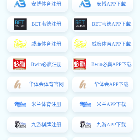
比赛进入补时阶段,场上局势依然胶着。此时,葡萄牙的
一次长传打穿了哥伦比亚的防线,前锋在禁区内与哥伦比
亚门将发生身体接触后倒地。全场陷入短暂的寂静,所有
人的目光都投向了主裁判。主裁判再次启动VAR程序,从
多个角度反复观看回放录像。慢镜头清晰显示,哥伦比亚
门将并未触及到皮球,而是直接撞倒了进攻球员。主裁判
果断指向点球点,并附加了一张黄牌。这一刻,VAR成为葡
萄牙球迷的救世主。VAR看点在于它如何在高强度的身
体对抗中,还原事实真相,不让任何一次犯规逃脱惩罚。
葡萄牙最终凭借这个点球锁定胜局,但这场比赛的胜利,
更像是VAR技术的一次胜利宣言。
回顾整场比赛,VAR的多次介入让这场葡萄牙对哥伦比亚
的较量充满了悬念与争议。支持者认为VAR让比赛更加
公平,减少了人为误判;反对者则抱怨VAR破坏了比赛的流
畅性,消解了足球的原始激情。但不可否认的是,VAR看点
已经成为现代足球不可分割的一部分。它让裁判不再被
肉眼所限,让球员明白任何隐蔽的犯规都可能被捕捉,也
让球迷在每一次视频回放中感受到科技的魅力与冷酷。
VAR改变的不仅仅是比赛结果,更是足球运动的发展方
向。在这场K组的巅峰对决中,VAR既是裁判,也是观众,它