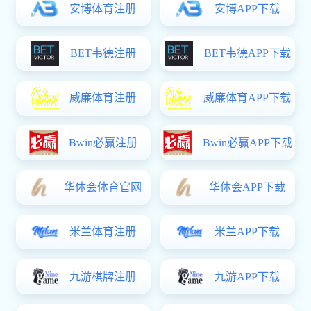
球权整合成了一次次颇具威胁的反击集结号。
值得一提的是，在那场与巴西队的较量中，麦克托米奈
展现出的不仅仅是身体层面的硬抗。他在攻防转换中对
于空间重心的感知，令人拍案叫绝。很多球员在由攻转
守时容易陷入慌乱，从而被对手的二次传递撕碎防线。
但麦克托米奈却能够像一位提前预知雷暴的导航员，他
在巴西队丢球后展开全场紧逼的瞬间，已经洞察空当，
横移补位。他不仅有拦截后的快速出球，更有在对方企
图二次压制时，回撤至边后卫位置完成解围的临场决
断。这种多重身份转换，使得苏格兰队从一名被赋有世
界级中场对抗能力的棋子，变成了一台高速运转的全能
防御系统。
回望整场比赛，麦克托米奈的攻防转换不仅是苏格兰队
能够抵挡住巴西队疯狂进攻的压舱石，更是苏格兰队在
被动中寻求生机的出鞘之剑。当五星巴西的个体能力都
无法完全压制住他时，这名看似朴素的球员，实际上向
外界证明了一个足球真理——在顶级赛场上，攻防转换
的价值不在于你抢下多少次球，而在于抢下后，你如何
让对手的狼狈迅速转化为自己的优势。那个夜晚，麦克
托米奈用铁血与智慧，在桑巴丛林里种下了一株属于苏