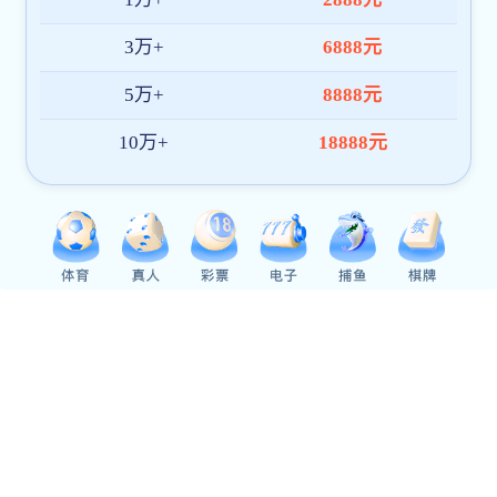
上一篇：
弗拉霍维奇外脚背传中后怒吼意大
下一篇：
葡萄牙对哥伦比亚K组VAR看点
热门赛事
谢鹏飞替补登场国足澳大利亚悬念重
1
捷克vs南非2026世界杯争头名前瞻
2
克罗地亚巴拿马争二形势主帅部署
3
西班牙队面对沙特门将状态能否影响
4
赫洛热克世界杯小组赛首战出场时间
5
阿贾克斯小组赛压哨改命维尼修斯封
6
王大雷久保建英同场爆发U20世界杯
7