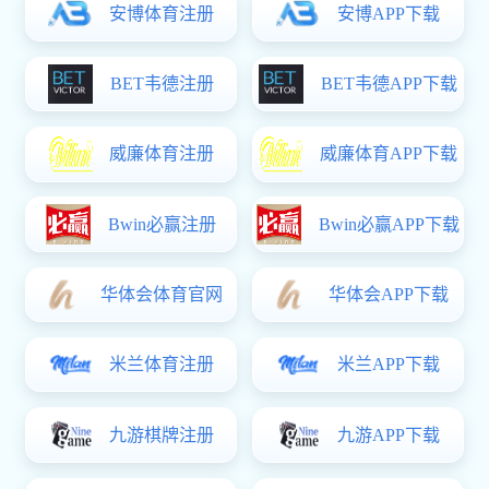
球冲击，将成为捷克队后防线必须警惕的梦魇。如果说
捷克是棋盘上的精准推演者，那么南非就是球场上的即
兴诗人，他们的每一次触球都可能孕育出改变战局的灵
动火花。
然而，评判这场捷克vs南非争头名前瞻，绝不能仅停留
在风格对比的层面。在世界杯这个最高级别的竞技场，
战术的容错率极低。捷克队需要警惕的是南非队那股难
以预测的能量。非洲球队往往在开局阶段凭借肾上腺素
创造巨大优势，但如果前30分钟无法破门，其耐心和专
注度可能面临严峻考验。这正是捷克老练的经验所能利
用的切入点。捷克队应当研究如何在比赛初期通过安全
掌控来消耗对手的锐气，避免在节奏上被南非拖入对方
擅长的乱战之中。而南非队的成败关键，则在于能否将
个人天赋有效融入到整体的攻防平衡中。如果南非过于
依赖个人盘带，就很可能陷入单打独斗的泥潭，正中捷
克整体协防的下怀。
对于这场关键的争头名大战，赛前的情报工作几乎已从
训练场延伸到战术板。捷克方面必然会对南非核心攻击
手实施重点盯防，利用身体对抗优势切断其后插上的传
球路线。同时，捷克的定位球战术将是破局的关键利