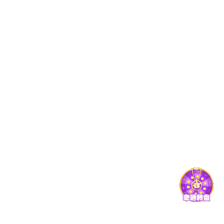
王大雷久保建英同场爆发U20世界杯看台
2019年波兰U20世界杯的赛场上，一场看似普通的
比赛让整个看台炸裂：...
2026-06-20