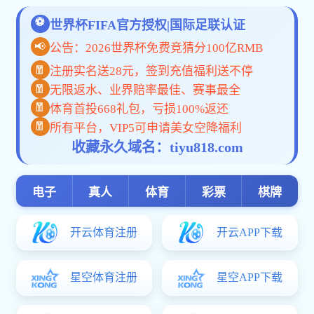
捷克足球近年来正经历着一场悄然的复兴。自2004年欧
洲杯黄金一代渐渐谢幕后，捷克足球经历了漫长的阵痛
期。然而，随着绍切克、希克等新生代球星在欧洲顶级
联赛站稳脚跟，这支球队重新找回了强硬的骨架和冷静
的出击思路。在与南非的较量中，捷克足球的核心竞争
力在于其整体阵型的扎实与攻防转换的高效。捷克队往
往不会在比赛中追求过度的控球率，而是善于利用中后
场的紧密站位诱使对手前压，随后通过中场大将绍切克
的精准出球或是希克在中锋位置上的支点作用，快速形
成致命打击。这种务实的足球理念，结合了昔日东欧足
球的纪律性与现代足球的快速节奏，使捷克队在面对技
术流或身体流的对手时，都能找到有效的遏制手段。
相比之下，南非足球的成长轨迹则更像是狂野与诗意的
结合。作为非洲足球的重要代表，南非队身上始终流淌
着不可抑制的想象力与爆发力。经历了几届大赛的磨砺
后，南非队已经在单兵技术和局部小范围配合上锤炼出
了独到的锋刃。在与捷克队这种欧式强队交手时，南非
队的精神状态往往决定比赛走势。他们拥有非洲球员特
有的柔韧性，能够在狭小空间内完成不可思议的摆脱，
这将是撕破捷克铁血防线的重要武器。南非队核心球员
的带球突破能力，以及定位球时那种充满原始力量的头