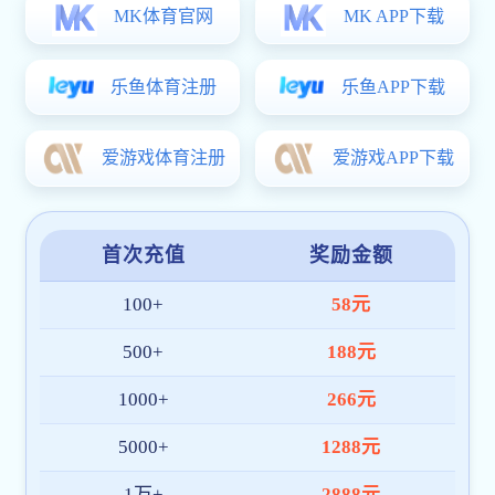
器。身高体壮且头球技术出色的捷克中卫，可能在角球
进攻中扮演决定性角色。而南非队则必须针对捷克对第
二落点的控制力做文章，利用灵活的换位和快速的一脚
出球，打乱捷克队的防守阵型。在这场对决中，谁能在
中场绞杀中赢得更多第二落点，谁就掌握了比赛的脉
搏。球场上的寸土必争，将成为两队真实实力最动人的
注脚。
展望这场捷克vs南非的正面交锋，它已然超越了单纯的
三分争夺，而是两支球队向世界展示自身复兴与崛起成
果的舞台。对于捷克而言，这是一次正名之战，意在宣
告东欧足球版图上自己不可忽视的地位；对于南非来
说，这是一次开拓与突破，非洲足球需要这样一场硬仗
来证明其持续的成长与升级。无论最终鹿死谁手，这场
比赛注定将在世界杯的历史中留下浓墨重彩的一笔。当
铁血纪律遇见狂野天赋，当精密计算碰撞不羁想象，这
不仅是捷克vs南非的较量，更是不同足球文明在最高舞
台上最纯粹的对话。谁将笑到最后，赢得那张通往淘汰
赛的至尊门票，答案只待那片绿茵场的终场哨响。让我
们屏息以待，见证这场充满悬念与激情的世界杯巅峰前
奏。