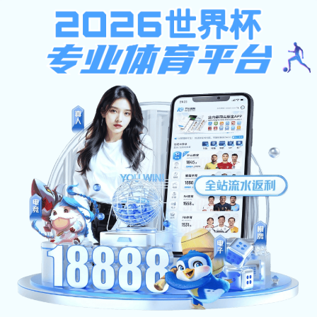
首页
死忠组织
捷克vs南非2026世界杯争头名前瞻
捷克vs南非2026世界杯争
头名前瞻
当世界杯的战鼓在2026年的北美洲擂响，一场看似非典
型却暗藏玄机的对决——捷克对阵南非——正悄然成为
E组小组赛中最令人屏息的头名之争。在这个被传统豪
门与新兴势力共同主宰的舞台上，捷克队与南非队如同
两位风格迥异的剑客，在复杂的出线形势中，已明确将
彼此视为争夺小组第一的核心对手。这绝非简单的强弱
对话，而是一场关乎足球哲学、民族骄傲与战术智慧较
量的预演。当东欧铁骑的坚韧，遇上非洲雄鹰的灵动，
这场争斗从一开始便充满了难以预测的魔力与吸引力。