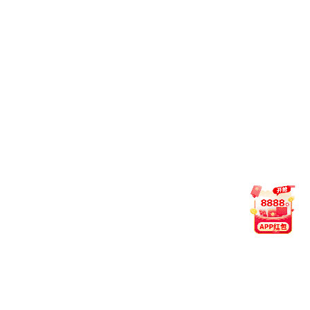
2026-06-23
使用帮助
6月25日科特迪瓦对库拉索门前效率 — 详细说
明
在世界杯的浩瀚星河中，有些比赛注定不会因为比分而
载入史册，却会因为一种极致的矛盾美学而让人反复回
味。2023年6月25日，科特迪瓦与库拉索的这场友谊
赛，便如同一位天才画家在画布上疯狂挥洒颜料，却始
终无法勾勒出那最关键的一笔——进球。这场...
【韦德(WEIDE)电子综合app-韦德世界杯（中