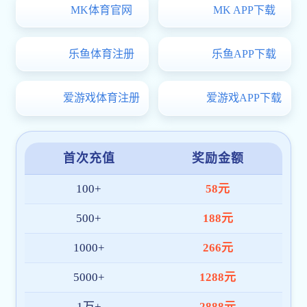
缠。
值得注意的是，卡拉斯基利亚的战术价值不仅仅体现在
直接助攻上。他在前场定位球战术中的二次组织，以及
利用对手防线前压时送出的长距离转移球，同样是破局
的重要武器。英格兰队在防守定位球时习惯于区域结合
盯人，这往往会留下一些细微的盲区。卡拉斯基利亚如
果能通过开出的战术角球进行再次调度，其关键传球的
效果会具有更强的迷惑性。更重要的是，一旦英格兰防
线为了限制他而过度前移，他反而可以利用球场宽度，
通过大范围的左右调度来消耗对手的体能，为队友创造
无人盯防的接球环境。
从更深层次的战术博弈来看，卡拉斯基利亚与英格兰防
线之间的较量，本质上是一场“动态平衡”的战争。英格
兰的防守体系并非不可动摇，他们在面对持续、快速的
横向转移时，偶尔会出现阵型拉得太开、中卫与边卫之
间出现真空地带的情况。卡拉斯基利亚的跑位习惯，正
是为了捕捉这种稍纵即逝的漏洞。他不会固定在一处，
而是像一个幽灵在中路与边路之间游走，寻找着那个“安
全接球点”。只要他能在接球前完成一次“回头望月”般的
观察，并果断处理，那么完成关键传球就只是时间问