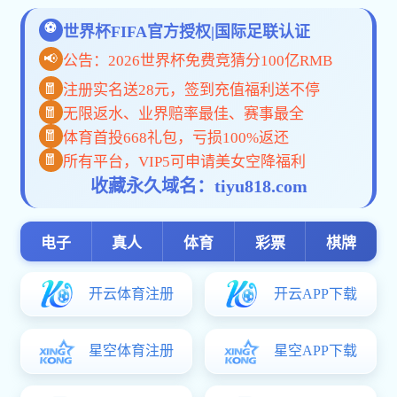
撞，更是智慧与勇气的博弈。卡拉斯基利亚的每一次触
球，都在为答案写下注脚。
要解析卡拉斯基利亚的战术价值，首先需要理解他所面
对的“英格兰防线”究竟意味着什么。这支三狮军团的后
防体系，在索斯盖特的调教下，已经演变为一种集高位
压迫、区域防守与链式协防于一体的现代防守范式。斯
通斯的出球与预判、马奎尔的空中统治力，以及赖斯在
中场的扫荡，共同构成了一道立体化的屏障。卡拉斯基
利亚想要完成关键传球，就不能仅仅依赖于个人技术，
他必须像一个棋手，提前预判对手的站位变化，从而在
密不透风的防守网络中撕开一丝裂缝。
卡拉斯基利亚的技术特点，恰恰被设计用来应对此类高
压环境。他并非以绝对速度见长，但其在中场区域的“节
奏变化”堪称一绝。当球在他脚下时，他常采用一种“停
顿-观察-再启动”的模式，这种节奏感能够有效打乱英格
兰防守球员的协防步点。例如，在哥伦比亚的反击体系
中，卡拉斯基利亚往往不急于向前传球，而是通过横向
盘带吸引英格兰中场向一侧偏移，待对方阵型产生微小
的不平衡瞬间，他便会用外脚背送出一记穿透肋部的斜
塞。这种关键传球，往往就发生在防守球员由移动转为