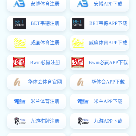
话题性的现象：他的回追意志非常坚定，甚至带有一些
“赌徒”的心态。那种不回追到底誓不罢休的决心，确实
值得称赞。但在关键的防守回合中，仅仅有决心是不够
的。以对阵葡萄牙的比赛为例，当他从身后高速回追
时，他对进攻球员下一步动作的判断存在明显的迟疑。
有时候，他过于关注球权抢回的第一下触球，而忽略了
观察对方可能的横传或后点包抄队员。这导致他的回追
虽然及时地干扰了持球人，但却往往无法完全化解危
机，甚至可能因为动作过大送点。这种“回追到位却无法
解围”的窘境，恰恰是马诺·姆本巴在防守端需要提升的
“合理性”。他的回追频率和速度是世界级的，但他的回
追效率和成功率仍需以更高的标准来审视。这种防守上
的“风险提示”，对于刚果金队教练组来说，是亟需通过
战术录像分析来纠正的。
我们不能忽略的是，姆本巴的这种打法，在某种程度上
也反映了刚果金全队在由攻转守时的整体风险控制问
题。当球队整体阵型前压，边后卫助攻幅度过大时，中
后卫姆本巴往往需要频繁地面对以一敌多或者长距离回
追的局面。在这种情况下，他的犹豫和冒险选择被无限
放大。与葡萄牙这样的技术流强队交手，对方正是利用
他这种“回追及时但身体不稳”的特点，制造了多次有威