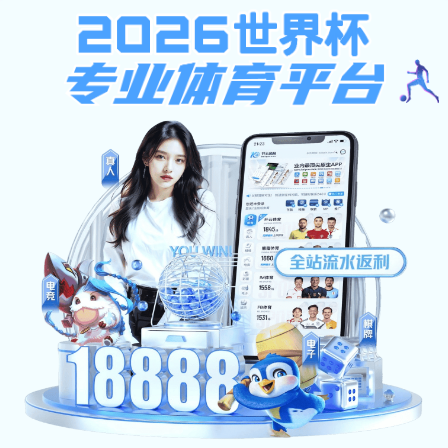
首页
体育看点
刚果金队姆本巴对阵葡萄牙防守回追是否及时风险提示
刚果金队姆本巴对阵葡萄
牙防守回追是否及时风险
提示
在卡塔尔世界杯的赛场上，每一秒的迟疑都可能改写历
史的剧本。当刚果金队（文中泛指刚果金国家队，其核
心球员姆本巴代表国家队出战）的铁卫姆本巴面对葡萄
牙如潮的攻势时，他那一次次回追的瞬间，不仅牵动着
球迷的心，更成为了战术纪律与顶级天赋博弈的缩影。
姆本巴的回追是否及时？这其中暗藏的风险，足以让任
何一支志在夺冠的球队警醒。今天，我们抛开比分，深