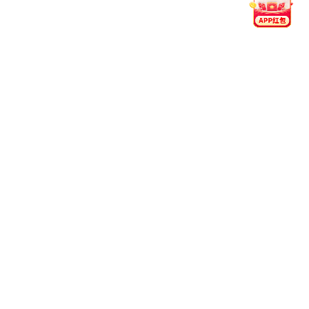
使用帮助
麦卡利斯特面对约旦能否掌控攻防转换盘口影响
前瞻
绿茵场上，每一次传球、每一次抢断，都可能改写比赛
的走向。当澳大利亚中场悍将麦卡利斯特站在聚光灯
下，即将面对约旦队的挑战时，一个核心问题随之浮
现：他究竟能否在攻防转换的节奏中，凭借个人能力左
右盘口的微妙变化？这不仅是一场战术博弈的预演，
更...
【韦德(WEIDE)电子综合app-韦德世界杯（中
国）】加克波面对瑞典防线能否制造禁区混乱首
发悬念前瞻
当荷兰队的锋线尖刀科迪·加克波站在瑞典队的禁区弧
顶前，一场关于“混乱”与“秩序”的战术博弈便悄然拉开
了序幕。加克波面对瑞典防线能否制造禁区混乱，这一
悬念如同在球迷心中埋下了一颗即将引爆的炸弹，让所
有关注这场对决的人心跳加速。而...