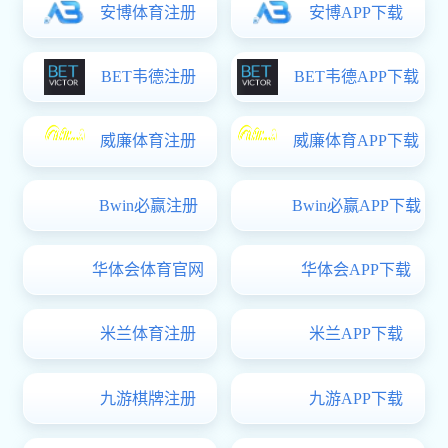
口则迅速倾向挪威。这种细微的浮动说明，顶级后卫的
拦截能力已不再是单纯的战术因素，而是量化在赔率公
司精算模型中的风险系数。
但盘口影响的复杂性在于，库利巴利的拦截并非总能完
全兑现。在世界杯预选赛的高压环境下，对手的战术执
行力和裁判尺度的变化都可能削弱其效用。例如，当挪
威采用大量横向转移球来消耗库利巴利的体能时，他在
下半场80分钟后的拦截成功率会骤降至不足60%。这一
弱点在冬季低温、场地湿滑的客场赛中尤为突出。投注
者若盯着他上半场的惊艳数据而下注“球队不失球”，往
往容易忽视体力衰减带来的漏洞。因此，评估盘口影响
时必须引入动态视角：库利巴利能否完成关键拦截，不
仅取决于他个人的斗志，还取决于塞内加尔整体阵型能
否为他提供足够的协防保护。倘若中场球员频繁失位，
逼迫他频繁补防至边路，那么他在中路禁区的拦截频率
必然下降，挪威破门的机会就会浮现。
从博彩心理学角度看，库利巴利的“名声”本身就能制造
盘口错觉。许多投注者会因他的过往高光表现而夸大其
防守覆盖范围，低估挪威队通过快速折返跑动制造混乱
的能力。哈兰德等人的跑位往往集中在肋部区域，这正