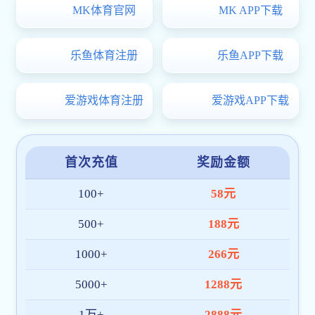
是中后卫与边后卫之间的结合部。库利巴利的拦截虽然
精准，但要覆盖整个横向36米的禁区宽度实属强人所
难。盘口操盘手有时会故意利用这种认知偏差，开出看
似对塞内加尔有利的“浅盘”，吸引上盘资金后反向操
作。例如，当市场普遍认为“库利巴利能锁死哈兰德”
时，大球盘口反而可能从2.5球调至2.25球，诱使公众
捧小球，最终比赛却因意外点球或补射打出大球。这种
由球星个人能力引发的逆向博弈，恰恰是投注者最需要
警惕的盘口影响陷阱。
综上所述，库利巴利面对挪威时的关键拦截，既是真实
战术博弈的硬通货，也是盘口影响中不可或缺的软变
量。他的每一次成功解围都可能改变赌盘流动的方向，
而每一次被摆脱则可能引发连锁性赔率振荡。对于追求
长期胜率的玩家而言，与其聚焦于库利巴利“能否”完成
拦截，不如深入思考他“在何种条件下”才能发挥最大效
能——比如搭档后卫的类型、裁判的吹罚尺度、甚至场
地草皮的干湿程度。将这些变量与盘口影响参考结合，
你才能在世界杯菠菜市场这场没有硝烟的战争中，稳守
属于自己的信息优势区间。