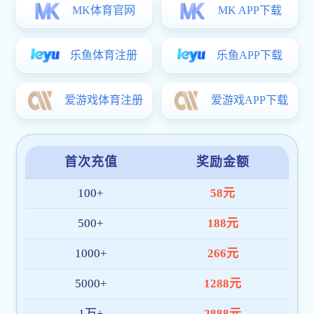
只能选择眼神防守。可以说，穆斯塔法穆罕默德在这里
扮演的更像是一名“影锋式舵手”，他的每一脚传球都像
在拆解比利时这台精密但年久失修的机器上的生锈螺丝
钉。
穆斯塔法穆罕默德能否成为比赛胜负手，最终取决于他
是否能在定位球战术中展现“空中桥头堡”的本能。比利
时防线的最大软肋无疑是防空成功后的第二点保护。摩
洛哥完全可以设计出“影子扰乱”战术：穆斯塔法穆罕默
德在前点起跳吸引两人包夹，他看似要完成头球攻门，
但实际目的是用额头轻轻一蹭，将球导向后插上的阿什
拉夫·哈基米。这种声东击西的关键传球，要求前锋拥有
极高的球商和神经刀般的触感。如果他能在这场鏖战中
完成三次类似的战术配合，那么即便他没有进球入账，
也足以用“数据无法体现的战术价值”成为摩洛哥晋级的
隐形大腿。
总而言之，比利时防线的黄昏与摩洛哥战术的革新，正
在逼问穆斯塔法穆罕默德能否在这个舞台上封神。他的
每一次回撤、每一次反跑、每一次脚后跟轻磕，都可能
成为打穿“欧洲红魔”七寸的最后一根稻草。这不仅仅是
一场关于跑动与对抗的物理博弈，更是一场关于灵感与