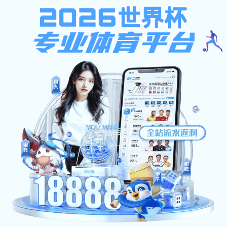
首页
点球心魔
穆斯塔法穆罕默德面对比利时防线关键传球能否出现战术
拆解
穆斯塔法穆罕默德面对比
利时防线关键传球能否出
现战术拆解
在卡塔尔世界杯的聚光灯下，每一次攻防转换都可能是
历史的分水岭。当摩洛哥的“关键传球大师”穆斯塔法穆
罕默德站在比利时那条老迈而坚韧的防线前，一个悬念
悄然升起：他究竟能否在“欧洲红魔”的铜墙铁壁中找到
那一丝缝隙？这不仅仅是一次普通的前锋与后卫的对
决，而是两种足球哲学的碰撞——北非雄狮的灵动拆解