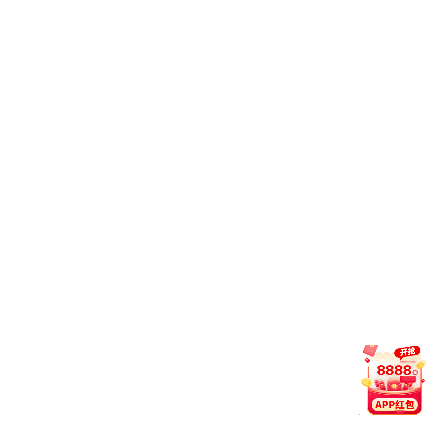
6月14日日本荷兰赛前进球指南
当世界杯的号角在卡塔尔沙漠的烈日下吹响，足球
的狂热与智慧的交锋...
2026-06-23
使用帮助
【韦德(WEIDE)电子综合app-韦德世界杯（中
国）】挪威索尔洛特冲击法国后防远射脚感是否
影响比分走势
在世界杯足球赛的激烈对决中，每一个细节都可能成为
改写比赛走向的关键变量。当挪威锋线尖刀索尔洛特在